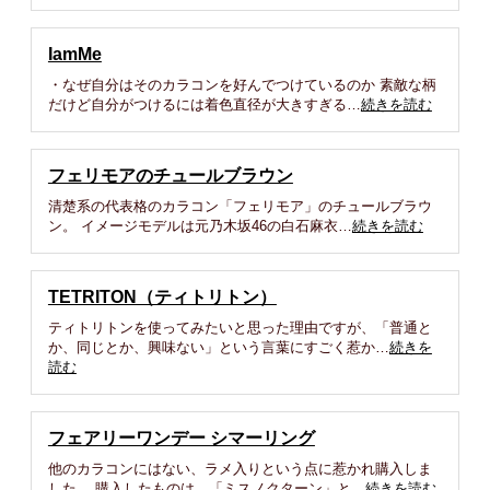
IamMe
・なぜ自分はそのカラコンを好んでつけているのか 素敵な柄
だけど自分がつけるには着色直径が大きすぎる…
続きを読む
フェリモアのチュールブラウン
清楚系の代表格のカラコン「フェリモア」のチュールブラウ
ン。 イメージモデルは元乃木坂46の白石麻衣…
続きを読む
TETRITON（ティトリトン）
ティトリトンを使ってみたいと思った理由ですが、「普通と
か、同じとか、興味ない」という言葉にすごく惹か…
続きを
読む
フェアリーワンデー シマーリング
他のカラコンにはない、ラメ入りという点に惹かれ購入しま
した。 購入したものは、「ミスノクターン」と…
続きを読む