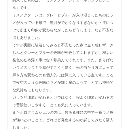
購入したものは、「ミスノクターン」と「ホログラムシェ
ル」です。
ミスノクターンは、グレーとブルーが入り混じったものにラ
メが入っている形で、黒目がでかくなりすぎないか・逆につ
けてあまり印象が変わらなかったらどうしよう、など不安な
点もありました。
ですが実際に装着してみると不安だった点は全く感じず、き
ちんとグレーとブルーの色味が発色してくれますが、程よい
発色のため浮く事はなく馴染んでくれます。また、さりげな
いラメのキラキラ感がすごく可愛く、光の当たり方によって
輝き方も変わるのも個人的には気に入っている点です。まる
で夜空のような色味にラメが輝く星のようで、とても神秘的
な気持ちにもなります。
ガッツリ印象が変わるわけではなく、程よく印象が変わるの
で普段使いしやすく、とても気に入っています。
またホログラムシェルの方は、数ある種類の中で一番ラメ感
が強いとのことで、どれほど発色するのか試してみたく購入
しました。