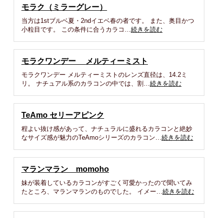
モラク（ミラーグレー）
当方は1stブルベ夏・2ndイエベ春の者です。 また、奥目かつ
小粒目です。 この条件に合うカラコ…
続きを読む
モラクワンデー メルティーミスト
モラクワンデー メルティーミストのレンズ直径は、14.2ミ
リ。 ナチュアル系のカラコンの中では、割…
続きを読む
TeAmo セリーアピンク
程よい抜け感があって、ナチュラルに盛れるカラコンと絶妙
なサイズ感が魅力のTeAmoシリーズのカラコン…
続きを読む
マランマラン momoho
妹が装着しているカラコンがすごく可愛かったので聞いてみ
たところ、マランマランのものでした。 イメー…
続きを読む