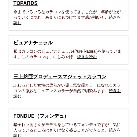
TOPARDS
今までいろいろなカラコンを使ってきましたが、年齢が上が
っていくにつれ、あまりにもつけてます感が強いも…
続きを
読む
ピュアナチュラル
私はカラコンのピュアナチュラル(Pure Natural)を使っていま
す。このカラコンは、にじみやぼ…
続きを読む
三上悠亜プロデュースマジェットカラコン
ふわっとした女性の柔らかい優し気な瞳カラーになれるカラ
コンの微妙なニュアンスカラーが自然で馴染みます…
続きを
読む
FONDUE（フォンデュ）
猪子れいあさんがモデルをしているフォンデュですが、気に
入っているところはさりげなく盛ることができると…
続きを
読む