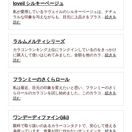
loveil シルキーベージュ
私が愛用しているラヴェイルのシルキーベージュは、ナチュ
ラルな印象を与えながらも、目元に上品さをプラス…
続きを
読む
ラルムメルティシリーズ
カラコンランキング上位にランクインしているのをきっかけ
に購入して使いはじめてみました。金額も他のカラ…
続きを
読む
フランミーのさくらロール
私は最近、目元の印象を変えたいと思い、フランミーのさく
らロールのカラコンを試し始めました。このカラコ…
続きを
読む
ワンデーディファイン(j&j)
眼科で取り扱いのあるカラーコンタクトで、安心して使える
為使っています。色素が目に付かないサンドイッチ…
続きを