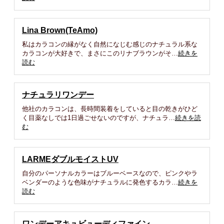
Lina Brown(TeAmo)
私はカラコンの縁がなく自然になじむ感じのナチュラル系な
カラコンが大好きで、まさにこのリナブラウンがそ…
続きを
読む
ナチュラリワンデー
他社のカラコンは、長時間装着をしていると目の乾きがひど
く目薬なしでは1日過ごせないのですが、ナチュラ…
続きを読
む
LARMEダブルモイストUV
自分のパーソナルカラーはブルーベースなので、ピンクやラ
ベンダーのような色味がナチュラルに発色するカラ…
続きを
読む
ワンデーアキュビューディファイン